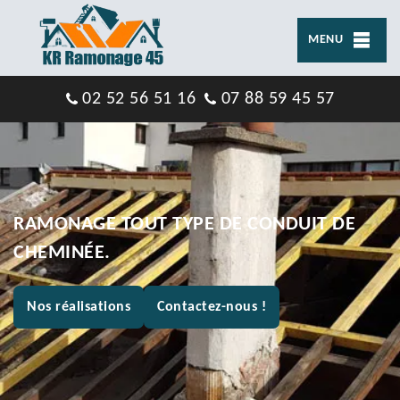
MENU
02 52 56 51 16
07 88 59 45 57
RAMONAGE TOUT TYPE DE CONDUIT DE
CHEMINÉE.
Nos réalisations
Contactez-nous !