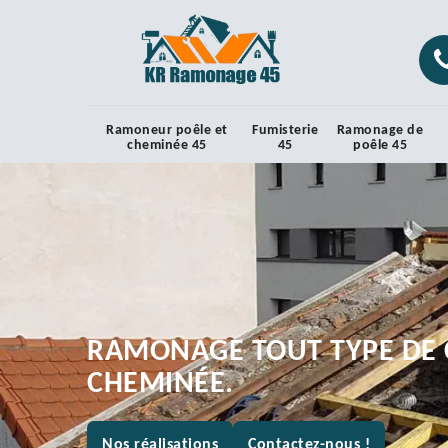
Ramoneur poêle et
Fumisterie
Ramonage de
cheminée 45
45
poêle 45
RAMONAGE TOUT TYPE DE 
CHEMINÉE.
Nos réalisations
Contactez-nous !