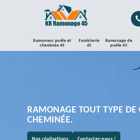
Ramoneur poêle et
Fumisterie
Ramonage de
cheminée 45
45
poêle 45
RAMONAGE TOUT TYPE DE 
CHEMINÉE.
Nos réalisations
Contactez-nous !