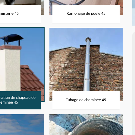
misterie 45
Ramonage de poêle 45
aration de chapeau de
Tubage de cheminée 45
heminée 45