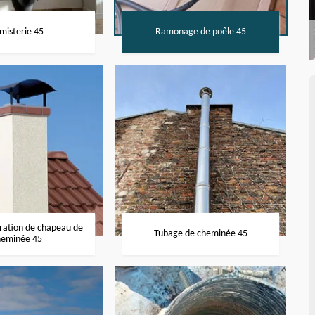
misterie 45
Ramonage de poêle 45
aration de chapeau de
Tubage de cheminée 45
heminée 45