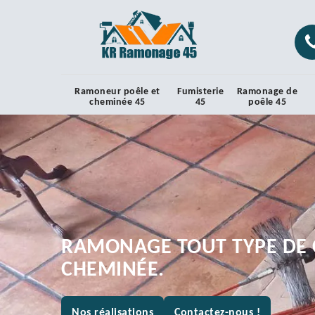
Ramoneur poêle et
Fumisterie
Ramonage de
cheminée 45
45
poêle 45
RAMONAGE TOUT TYPE DE 
CHEMINÉE.
Nos réalisations
Contactez-nous !