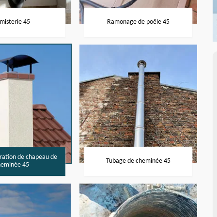
misterie 45
Ramonage de poêle 45
aration de chapeau de
Tubage de cheminée 45
heminée 45