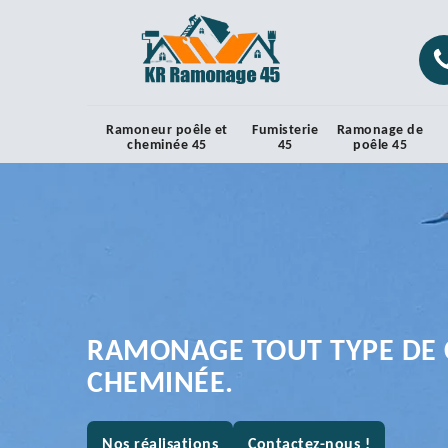
Ramoneur poêle et
Fumisterie
Ramonage de
cheminée 45
45
poêle 45
RAMONAGE TOUT TYPE DE 
CHEMINÉE.
Nos réalisations
Contactez-nous !