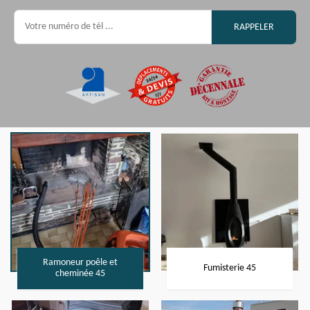
Ramoneur poêle et
Fumisterie 45
cheminée 45