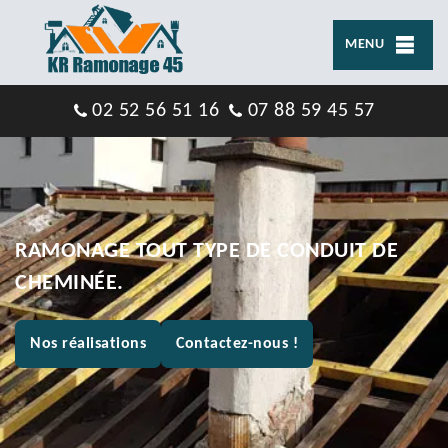
MENU
02 52 56 51 16
07 88 59 45 57
RAMONAGE TOUT TYPE DE CONDUIT DE
CHEMINÉE.
Nos réalisations
Contactez-nous !