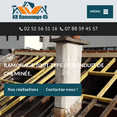
MENU
02 52 56 51 16
07 88 59 45 57
RAMONAGE TOUT TYPE DE CONDUIT DE
CHEMINÉE.
Nos réalisations
Contactez-nous !