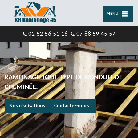
MENU
02 52 56 51 16
07 88 59 45 57
RAMONAGE TOUT TYPE DE CONDUIT DE
CHEMINÉE.
Nos réalisations
Contactez-nous !