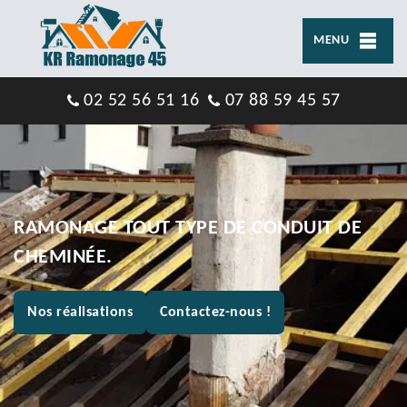
MENU
02 52 56 51 16
07 88 59 45 57
RAMONAGE TOUT TYPE DE CONDUIT DE
CHEMINÉE.
Nos réalisations
Contactez-nous !