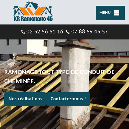
MENU
02 52 56 51 16
07 88 59 45 57
RAMONAGE TOUT TYPE DE CONDUIT DE
CHEMINÉE.
Nos réalisations
Contactez-nous !