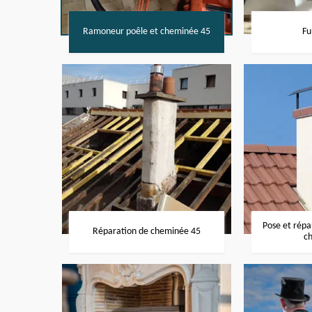
Ramoneur poêle et cheminée 45
Fu
Pose et rép
Réparation de cheminée 45
c