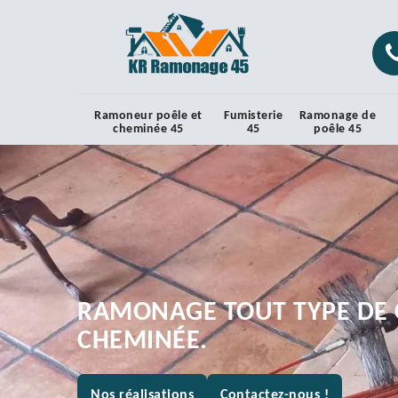
Ramoneur poêle et
Fumisterie
Ramonage de
cheminée 45
45
poêle 45
RAMONAGE TOUT TYPE DE 
CHEMINÉE.
Nos réalisations
Contactez-nous !