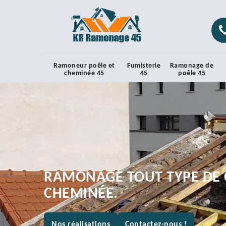
Ramoneur poêle et
Fumisterie
Ramonage de
cheminée 45
45
poêle 45
RAMONAGE TOUT TYPE DE 
CHEMINÉE.
Nos réalisations
Contactez-nous !