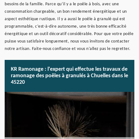
besoins de la famille. Parce qu’il y a le poêle à bois, avec une
consommation chargeable, un bon rendement énergétique et un
aspect esthétique rustique. Il y a aussi le poêle à granulé qui est
programmable, c’est-à-dire autonome, une très bonne efficacité
énergétique et un outil décoratif considérable. Pour que votre poêle
puisse vous satisfaire longuement, nous vous invitons de contacter
notre artisan. Faite-nous confiance et vous n’allez pas le regretter.
KR Ramonage : l'expert qui effectue les travaux de
ramonage des poêles à granulés à Chuelles dans le
45220