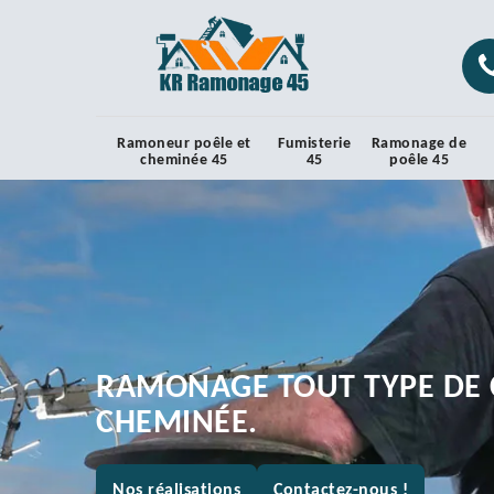
Ramoneur poêle et
Fumisterie
Ramonage de
cheminée 45
45
poêle 45
RAMONAGE TOUT TYPE DE 
CHEMINÉE.
Nos réalisations
Contactez-nous !