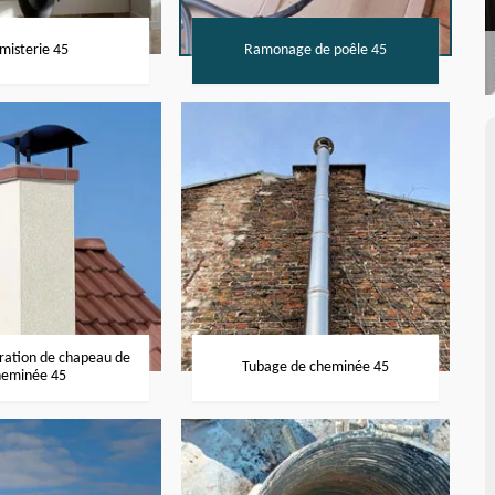
misterie 45
Ramonage de poêle 45
aration de chapeau de
Tubage de cheminée 45
heminée 45