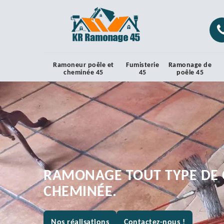
Ramoneur poêle et
Fumisterie
Ramonage de
cheminée 45
45
poêle 45
RAMONAGE TOUT TYPE DE 
CHEMINÉE.
Nos réalisations
Contactez-nous !