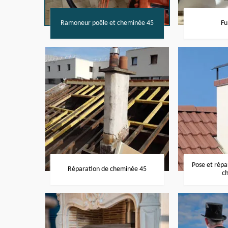
Ramoneur poêle et cheminée 45
Fu
Pose et rép
Réparation de cheminée 45
c