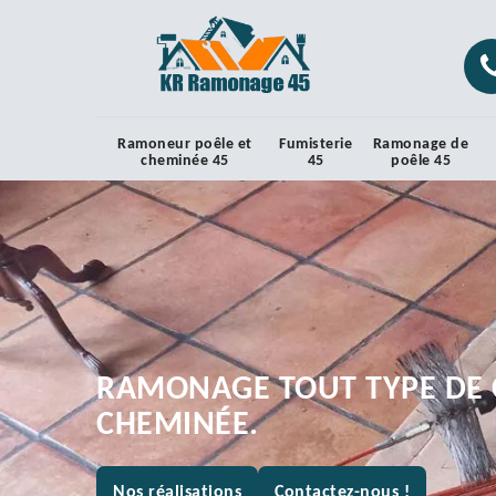
Ramoneur poêle et
Fumisterie
Ramonage de
cheminée 45
45
poêle 45
RAMONAGE TOUT TYPE DE 
CHEMINÉE.
Nos réalisations
Contactez-nous !