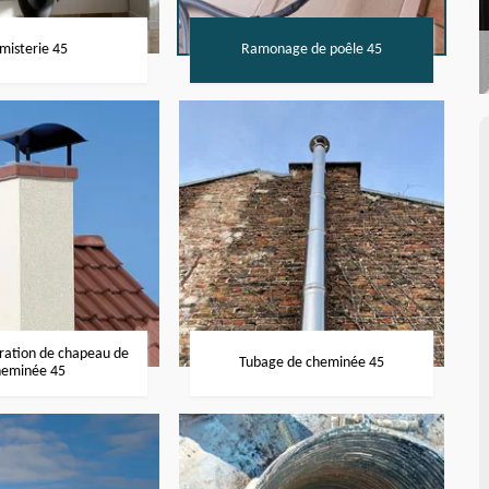
misterie 45
Ramonage de poêle 45
aration de chapeau de
Tubage de cheminée 45
heminée 45