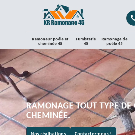
Ramoneur poêle et
Fumisterie
Ramonage de
cheminée 45
45
poêle 45
RAMONAGE TOUT TYPE DE 
CHEMINÉE.
Nos réalisations
Contactez-nous !