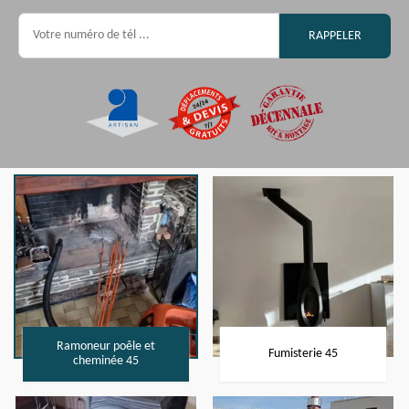
Ramoneur poêle et
Fumisterie 45
cheminée 45