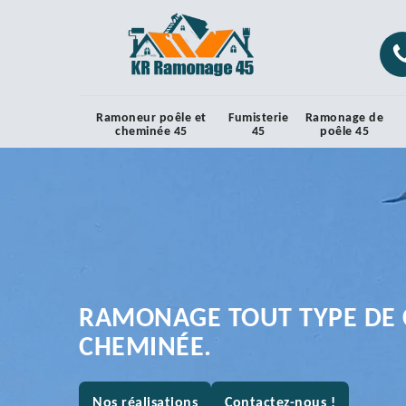
Ramoneur poêle et
Fumisterie
Ramonage de
cheminée 45
45
poêle 45
RAMONAGE TOUT TYPE DE 
CHEMINÉE.
Nos réalisations
Contactez-nous !