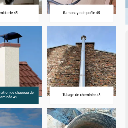
misterie 45
Ramonage de poêle 45
aration de chapeau de
Tubage de cheminée 45
heminée 45