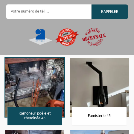
Ramoneur poêle et
Fumisterie 45
cheminée 45