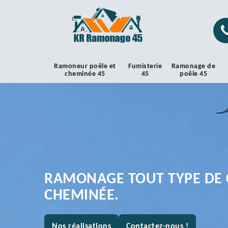
Ramoneur poêle et
Fumisterie
Ramonage de
cheminée 45
45
poêle 45
RAMONAGE TOUT TYPE DE 
CHEMINÉE.
Nos réalisations
Contactez-nous !