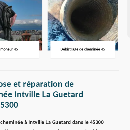
moneur 45
Débistrage de cheminée 45
ose et réparation de
ée Intville La Guetard
45300
heminée à Intville La Guetard dans le 45300