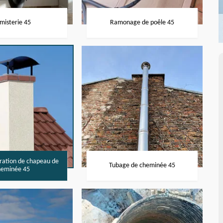
misterie 45
Ramonage de poêle 45
aration de chapeau de
Tubage de cheminée 45
heminée 45