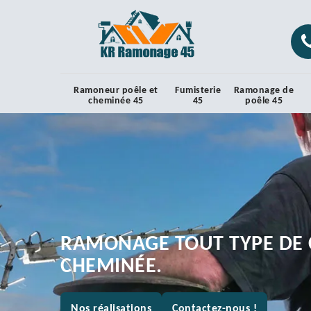
Ramoneur poêle et
Fumisterie
Ramonage de
cheminée 45
45
poêle 45
RAMONAGE TOUT TYPE DE 
CHEMINÉE.
Nos réalisations
Contactez-nous !