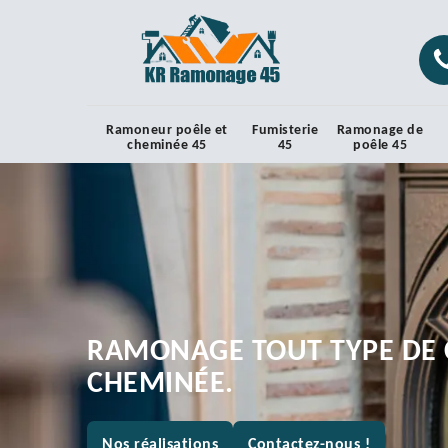
Ramoneur poêle et
Fumisterie
Ramonage de
cheminée 45
45
poêle 45
RAMONAGE TOUT TYPE DE 
CHEMINÉE.
Nos réalisations
Contactez-nous !