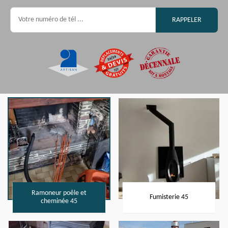
Ramoneur poêle et
Fumisterie 45
cheminée 45