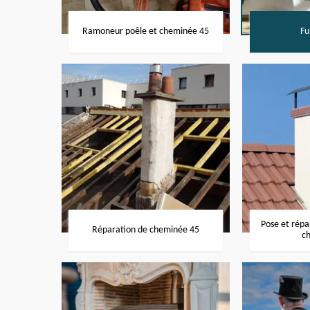
Ramoneur poêle et cheminée 45
Fu
Pose et rép
Réparation de cheminée 45
c