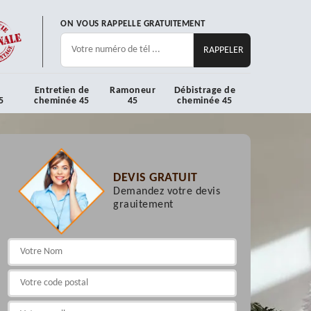
ON VOUS RAPPELLE GRATUITEMENT
Entretien de
Ramoneur
Débistrage de
5
cheminée 45
45
cheminée 45
DEVIS GRATUIT
Demandez votre devis
grauitement