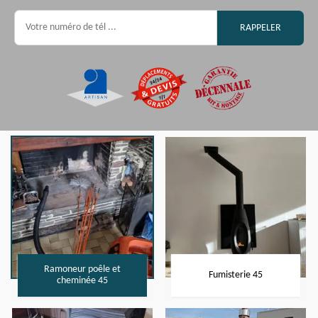
Ramoneur poêle et
Fumisterie 45
cheminée 45