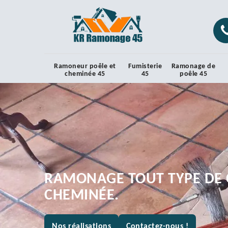
Ramoneur poêle et
Fumisterie
Ramonage de
cheminée 45
45
poêle 45
RAMONAGE TOUT TYPE DE 
CHEMINÉE.
Nos réalisations
Contactez-nous !