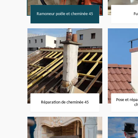
Ramoneur poêle et cheminée 45
Fu
Pose et rép
Réparation de cheminée 45
c