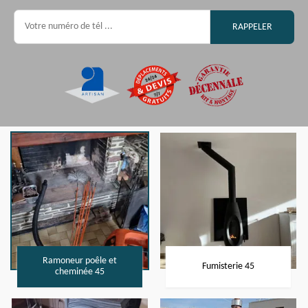
Ramoneur poêle et
Fumisterie 45
cheminée 45