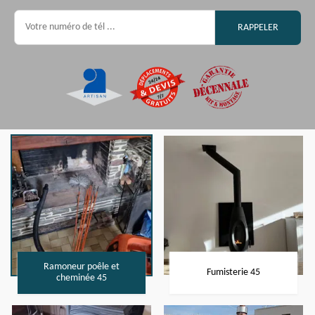
Ramoneur poêle et
Fumisterie 45
cheminée 45