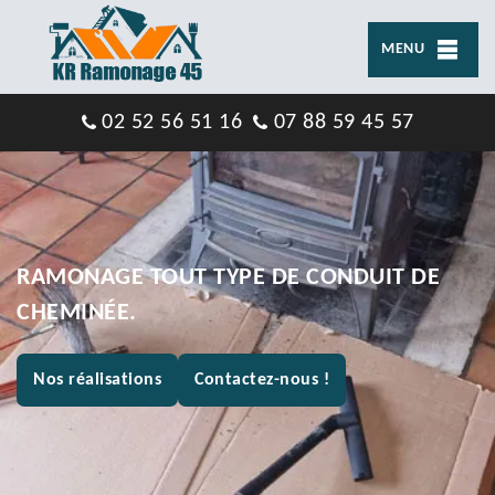
MENU
02 52 56 51 16
07 88 59 45 57
RAMONAGE TOUT TYPE DE CONDUIT DE
CHEMINÉE.
Nos réalisations
Contactez-nous !