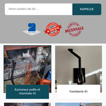
Ramoneur poêle et
Fumisterie 45
cheminée 45