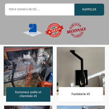
Ramoneur poêle et
Fumisterie 45
cheminée 45