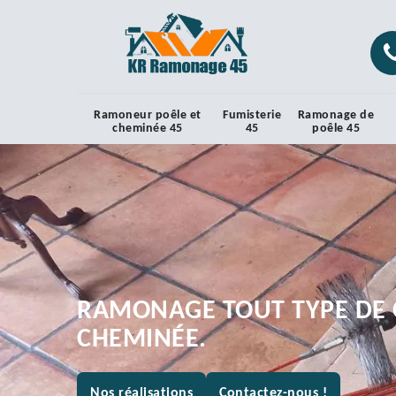
Ramoneur poêle et
Fumisterie
Ramonage de
cheminée 45
45
poêle 45
RAMONAGE TOUT TYPE DE 
CHEMINÉE.
Nos réalisations
Contactez-nous !