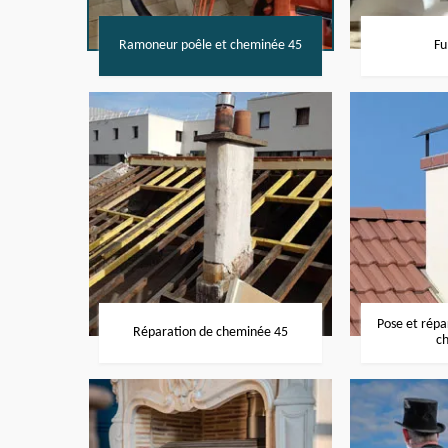
Ramoneur poêle et cheminée 45
Fu
Pose et rép
Réparation de cheminée 45
c