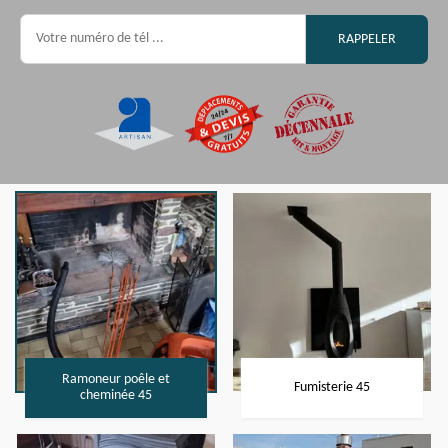
Ramoneur poêle et
Fumisterie 45
cheminée 45