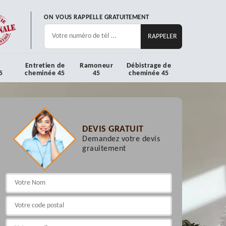
ON VOUS RAPPELLE GRATUITEMENT
Entretien de
Ramoneur
Débistrage de
5
cheminée 45
45
cheminée 45
DEVIS GRATUIT
Demandez votre devis
grauitement