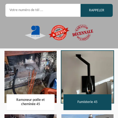
Ramoneur poêle et
Fumisterie 45
cheminée 45