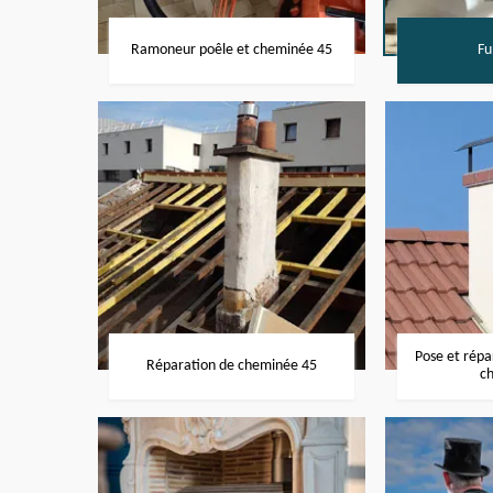
Ramoneur poêle et cheminée 45
Fu
Pose et rép
Réparation de cheminée 45
c