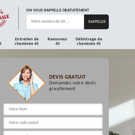
ON VOUS RAPPELLE GRATUITEMENT
Entretien de
Ramoneur
Débistrage de
5
cheminée 45
45
cheminée 45
DEVIS GRATUIT
Demandez votre devis
grauitement