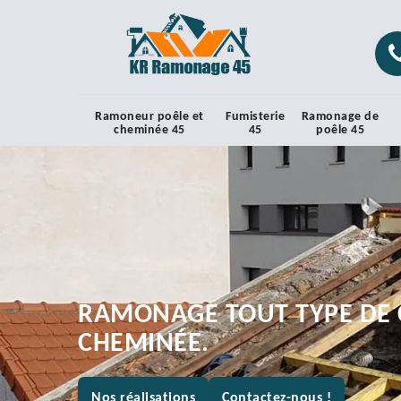
Ramoneur poêle et
Fumisterie
Ramonage de
cheminée 45
45
poêle 45
RAMONAGE TOUT TYPE DE 
CHEMINÉE.
Nos réalisations
Contactez-nous !