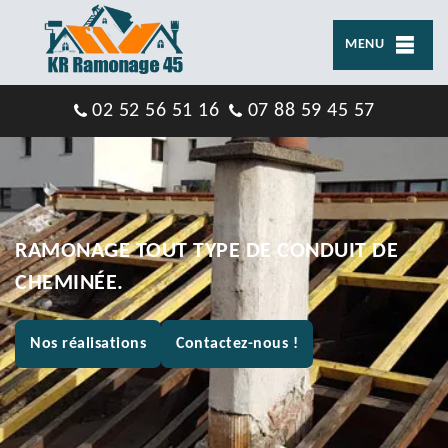
MENU
02 52 56 51 16
07 88 59 45 57
RAMONAGE TOUT TYPE DE CONDUIT DE
CHEMINÉE.
Nos réalisations
Contactez-nous !