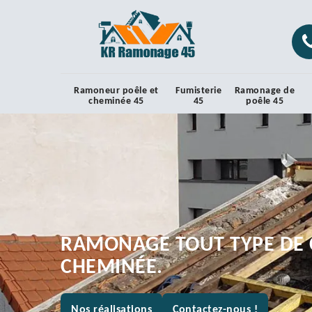
Ramoneur poêle et
Fumisterie
Ramonage de
cheminée 45
45
poêle 45
RAMONAGE TOUT TYPE DE 
CHEMINÉE.
Nos réalisations
Contactez-nous !