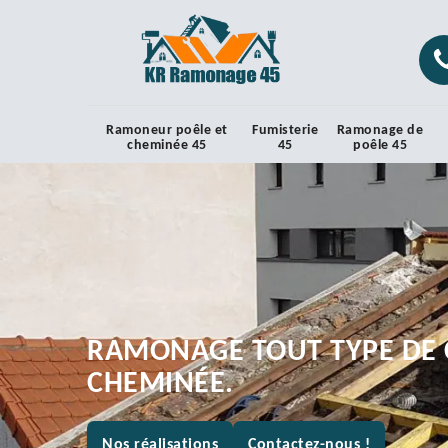
Ramoneur poêle et
Fumisterie
Ramonage de
cheminée 45
45
poêle 45
RAMONAGE TOUT TYPE DE 
CHEMINÉE.
Nos réalisations
Contactez-nous !