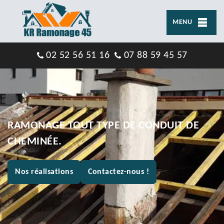
MENU
02 52 56 51 16
07 88 59 45 57
RAMONAGE TOUT TYPE DE CONDUIT DE
CHEMINÉE.
Nos réalisations
Contactez-nous !