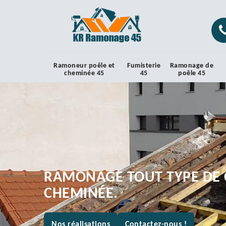
Ramoneur poêle et
Fumisterie
Ramonage de
cheminée 45
45
poêle 45
RAMONAGE TOUT TYPE DE 
CHEMINÉE.
Nos réalisations
Contactez-nous !