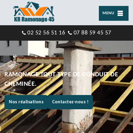
MENU
02 52 56 51 16
07 88 59 45 57
RAMONAGE TOUT TYPE DE CONDUIT DE
CHEMINÉE.
Nos réalisations
Contactez-nous !