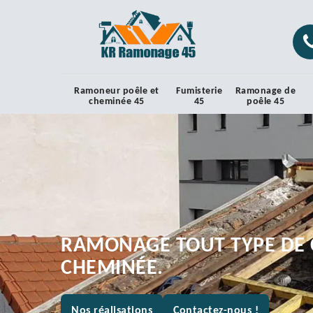
Ramoneur poêle et
Fumisterie
Ramonage de
cheminée 45
45
poêle 45
RAMONAGE TOUT TYPE DE 
CHEMINÉE.
Nos réalisations
Contactez-nous !