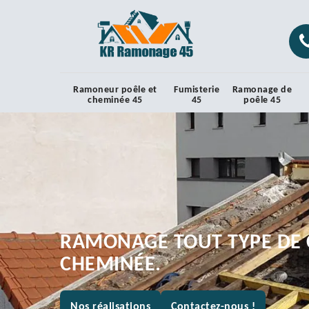
Ramoneur poêle et
Fumisterie
Ramonage de
cheminée 45
45
poêle 45
RAMONAGE TOUT TYPE DE 
CHEMINÉE.
Nos réalisations
Contactez-nous !