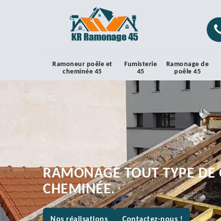
Ramoneur poêle et
Fumisterie
Ramonage de
cheminée 45
45
poêle 45
RAMONAGE TOUT TYPE DE 
CHEMINÉE.
Nos réalisations
Contactez-nous !