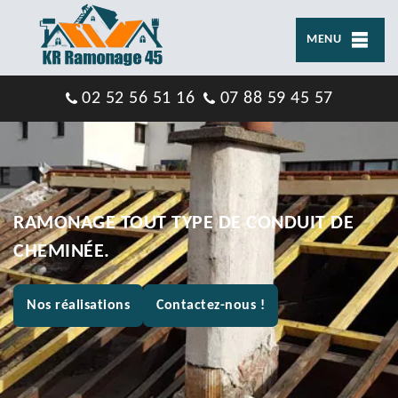
MENU
02 52 56 51 16
07 88 59 45 57
RAMONAGE TOUT TYPE DE CONDUIT DE
CHEMINÉE.
Nos réalisations
Contactez-nous !