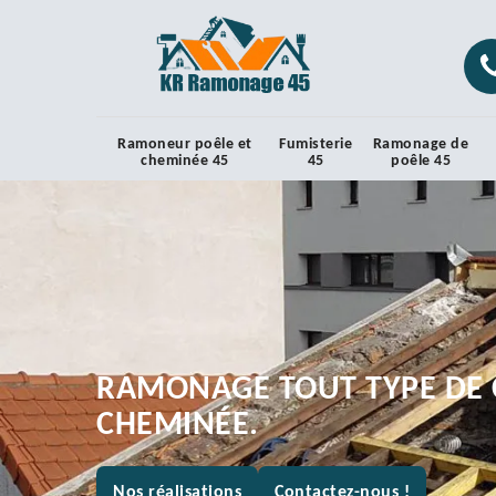
Ramoneur poêle et
Fumisterie
Ramonage de
cheminée 45
45
poêle 45
RAMONAGE TOUT TYPE DE 
CHEMINÉE.
Nos réalisations
Contactez-nous !