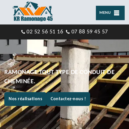
MENU
02 52 56 51 16
07 88 59 45 57
RAMONAGE TOUT TYPE DE CONDUIT DE
CHEMINÉE.
Nos réalisations
Contactez-nous !